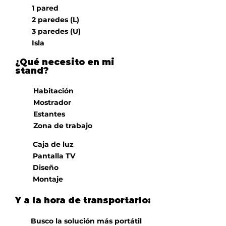
l
1 pared
i
g
2 paredes (L)
a
3 paredes (U)
t
Isla
o
r
i
¿Qué necesito en mi
o
stand?
Habitación
Mostrador
Estantes
Zona de trabajo
Caja de luz
Pantalla TV
Diseño
Montaje
Y a la hora de transportarlo:
Busco la solución más portátil